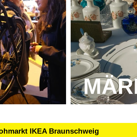
MÄR
lohmarkt IKEA Braunschweig