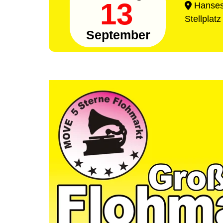
13
Hansest
Stellplat
September