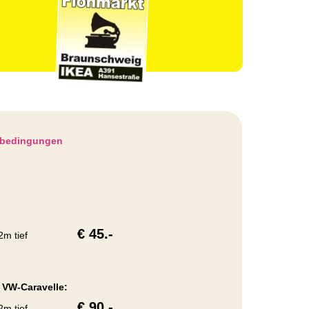
fsbedingungen
€ 45.-
 2m tief
 VW-Caravelle:
€ 90.-
2m tief