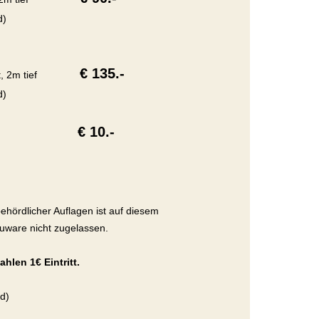
d)
€ 135.-
, 2m tief
d)
€ 10.-
behördlicher Auflagen ist auf diesem
uware nicht zugelassen.
len 1€ Eintritt.
d)